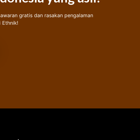
nawaran gratis dan rasakan pengalaman
 Ethnik!