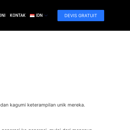
DEVIS GRATUIT
ONI
KONTAK
IDN
al dan kagumi keterampilan unik mereka.