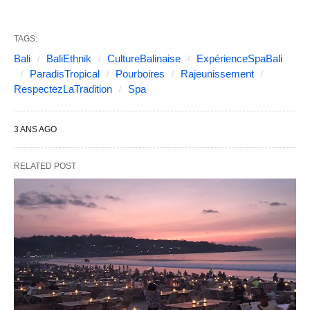
TAGS:
Bali
BaliEthnik
CultureBalinaise
ExpérienceSpaBali
ParadisTropical
Pourboires
Rajeunissement
RespectezLaTradition
Spa
3 ANS AGO
RELATED POST